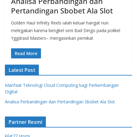
Analisa Perbandingan dan
Pertandingan Sbobet Ala Slot
Golden Haul Infinity Reels ialah keluar hangat nun
melegakan karena bengkel seni Bad Dingo pada polikel
Yggdrasil Masters– mengasinkan pemikat
Read More
Latest Post
Manfaat Teknologi Cloud Computing bagi Perkembangan
Digital
Analisa Perbandingan dan Pertandingan Sbobet Ala Slot
Partner Resmi
kilat77 resmi