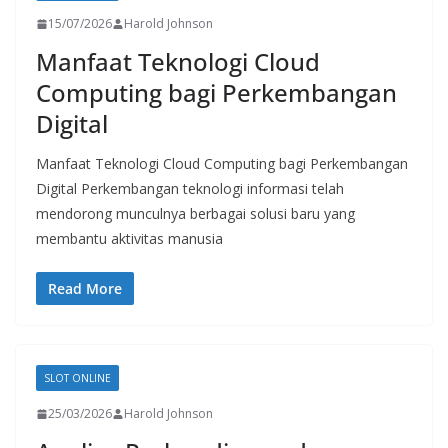
15/07/2026
Harold Johnson
Manfaat Teknologi Cloud
Computing bagi Perkembangan
Digital
Manfaat Teknologi Cloud Computing bagi Perkembangan
Digital Perkembangan teknologi informasi telah
mendorong munculnya berbagai solusi baru yang
membantu aktivitas manusia
Read More
SLOT ONLINE
25/03/2026
Harold Johnson