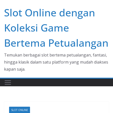
Skip
Slot Online dengan
to
content
Koleksi Game
Bertema Petualangan
Temukan berbagai slot bertema petualangan, fantasi,
hingga klasik dalam satu platform yang mudah diakses
kapan saja.
SLOT ONLINE